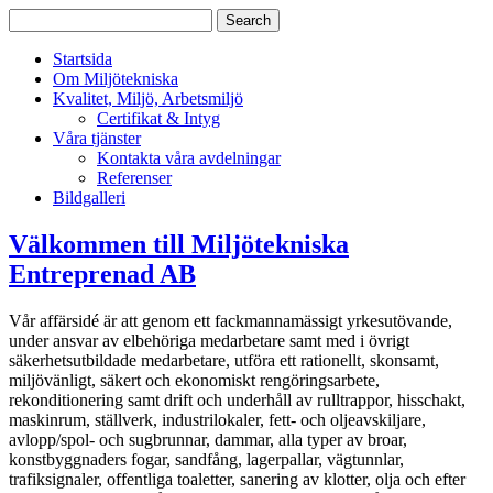
Startsida
Om Miljötekniska
Kvalitet, Miljö, Arbetsmiljö
Certifikat & Intyg
Våra tjänster
Kontakta våra avdelningar
Referenser
Bildgalleri
Välkommen till Miljötekniska
Entreprenad AB
Vår affärsidé är att genom ett fackmannamässigt yrkesutövande,
under ansvar av elbehöriga medarbetare samt med i övrigt
säkerhetsutbildade medarbetare, utföra ett rationellt, skonsamt,
miljövänligt, säkert och ekonomiskt rengöringsarbete,
rekonditionering samt drift och underhåll av rulltrappor, hisschakt,
maskinrum, ställverk, industrilokaler, fett- och oljeavskiljare,
avlopp/spol- och sugbrunnar, dammar, alla typer av broar,
konstbyggnaders fogar, sandfång, lagerpallar, vägtunnlar,
trafiksignaler, offentliga toaletter, sanering av klotter, olja och efter